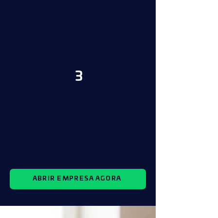
Iniciamos os procedimentos e você
tem o contato via WhatsApp do
contador responsável durante
todo o processo de abertura.
3
Depois de toda documentação
aprovada digitalmente. É só
assinar, protocolar e você terá o
seu CNPJ.
ABRIR EMPRESA AGORA