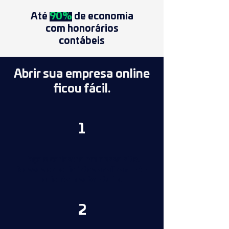
Até
90%
de economia
com honorários
contábeis
Abrir sua empresa online
ficou fácil.
1
Faça o cadastro em nosso site.
Nossos especialistas analisam e te
orientam sobre tudo.
2